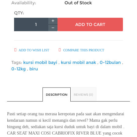
Availability:
Out of Stock
QTY:
ADD TO CART
ADD TO WISH LIST
COMPARE THIS PRODUCT
Tags:
kursi mobil bayi
,
kursi mobil anak
,
0-12bulan
,
0-12kg
,
biru
DESCRIPTION
REVIEWS (0)
Pasti setiap orang tua merasa kerepotan pada saat akan mengendarai
kendaraan namun si kecil menangis dan rewel? Mama gak perlu
bingung deh, sediakan saja kursi duduk untuk bayi di dalam mobil .
CAR SEAT MAXI COSI CABRIOFIX RIVER BLUE yang cocok