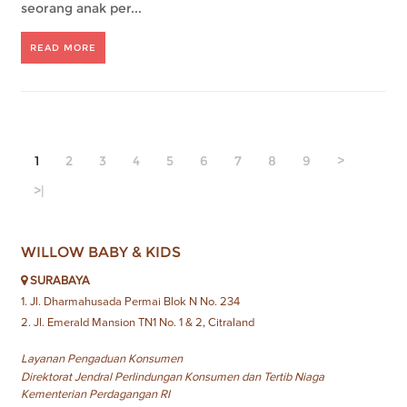
seorang anak per...
READ MORE
1
2
3
4
5
6
7
8
9
>
>|
WILLOW BABY & KIDS
SURABAYA
1. Jl. Dharmahusada Permai Blok N No. 234
2. Jl. Emerald Mansion TN1 No. 1 & 2, Citraland
Layanan Pengaduan Konsumen
Direktorat Jendral Perlindungan Konsumen dan Tertib Niaga
Kementerian Perdagangan RI