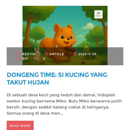
REIFITA
ARTICLE
2025-11-29
947
0
DONGENG TIME: SI KUCING YANG
TAKUT HUJAN
Di sebuah desa kecil yang teduh dan damai, hiduplah
seekor kucing bernama Miko. Bulu Miko berwarna putih
bersih, dengan sedikit belang coklat di telinganya.
Semua orang di desa men...
READ MORE