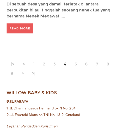
Di sebuah desa yang damai, terletak di antara
perbukitan hijau, tinggalah seorang nenek tua yang
bernama Nenek Megawati....
READ MORE
|<
<
1
2
3
4
5
6
7
8
9
>
>|
WILLOW BABY & KIDS
SURABAYA
1. Jl. Dharmahusada Permai Blok N No. 234
2. Jl. Emerald Mansion TN1 No. 1 & 2, Citraland
Layanan Pengaduan Konsumen