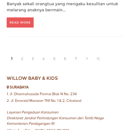
Banyak sekali orangtua yang mengaku kesulitan untuk
melarang anaknya bermain...
READ MORE
1
2
3
4
5
6
7
>
>|
WILLOW BABY & KIDS
SURABAYA
1. Jl. Dharmahusada Permai Blok N No. 234
2. Jl. Emerald Mansion TN1 No. 1 & 2, Citraland
Layanan Pengaduan Konsumen
Direktorat Jendral Perlindungan Konsumen dan Tertib Niaga
Kementerian Perdagangan RI