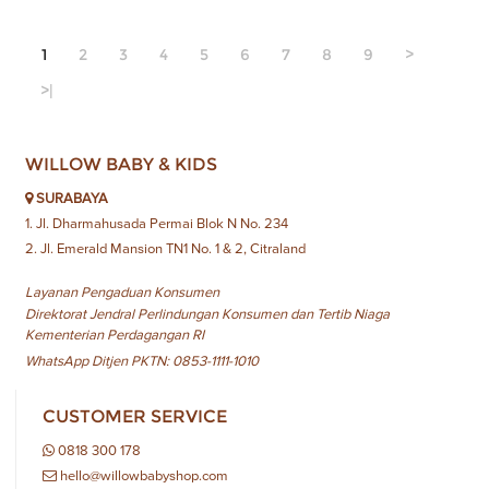
1
2
3
4
5
6
7
8
9
>
>|
WILLOW BABY & KIDS
SURABAYA
1. Jl. Dharmahusada Permai Blok N No. 234
2. Jl. Emerald Mansion TN1 No. 1 & 2, Citraland
Layanan Pengaduan Konsumen
Direktorat Jendral Perlindungan Konsumen dan Tertib Niaga
Kementerian Perdagangan RI
WhatsApp Ditjen PKTN: 0853-1111-1010
CUSTOMER SERVICE
0818 300 178
hello@willowbabyshop.com