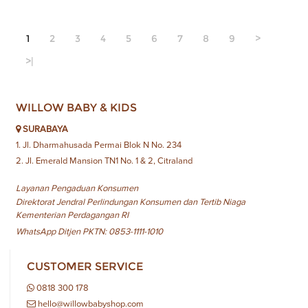
1
2
3
4
5
6
7
8
9
>
>|
WILLOW BABY & KIDS
SURABAYA
1. Jl. Dharmahusada Permai Blok N No. 234
2. Jl. Emerald Mansion TN1 No. 1 & 2, Citraland
Layanan Pengaduan Konsumen
Direktorat Jendral Perlindungan Konsumen dan Tertib Niaga
Kementerian Perdagangan RI
WhatsApp Ditjen PKTN: 0853-1111-1010
CUSTOMER SERVICE
0818 300 178
hello@willowbabyshop.com