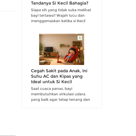
Tandanya Si Kecil Bahagia?
Siapa sih yang tidak suka melihat
bayi tertawa? Wajah lucu dan
menggemaskan ketika si Kecil
tertawa tentu saja menjadi hal
yang dinantikan oleh para
orangtua....
Cegah Sakit pada Anak, Ini
Suhu AC dan Kipas yang
Ideal untuk Si Kecil
Saat cuaca panas, bayi
membutuhkan sirkulasi udara
yang baik agar tetap tenang dan
tidak mudah rewel. Karena itu,
penggunaan AC maupun kipas
angin kerap menjadi pilihan
orangtua untuk menjaga suhu
rua...