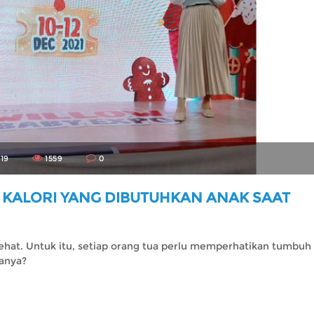
19
1559
0
H KALORI YANG DIBUTUHKAN ANAK SAAT
ehat. Untuk itu, setiap orang tua perlu memperhatikan tumbuh
ranya?