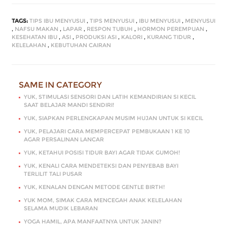
TAGS:
TIPS IBU MENYUSUI
,
TIPS MENYUSUI
,
IBU MENYUSUI
,
MENYUSUI
,
NAFSU MAKAN
,
LAPAR
,
RESPON TUBUH
,
HORMON PEREMPUAN
,
KESEHATAN IBU
,
ASI
,
PRODUKSI ASI
,
KALORI
,
KURANG TIDUR
,
KELELAHAN
,
KEBUTUHAN CAIRAN
SAME IN CATEGORY
YUK, STIMULASI SENSORI DAN LATIH KEMANDIRIAN SI KECIL
SAAT BELAJAR MANDI SENDIRI!
YUK, SIAPKAN PERLENGKAPAN MUSIM HUJAN UNTUK SI KECIL
YUK, PELAJARI CARA MEMPERCEPAT PEMBUKAAN 1 KE 10
AGAR PERSALINAN LANCAR
YUK, KETAHUI POSISI TIDUR BAYI AGAR TIDAK GUMOH!
YUK, KENALI CARA MENDETEKSI DAN PENYEBAB BAYI
TERLILIT TALI PUSAR
YUK, KENALAN DENGAN METODE GENTLE BIRTH!
YUK MOM, SIMAK CARA MENCEGAH ANAK KELELAHAN
SELAMA MUDIK LEBARAN
YOGA HAMIL, APA MANFAATNYA UNTUK JANIN?