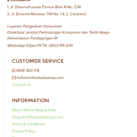
1. Jl. Dharmahusada Permai Blok N No. 234
2. Jl. Emerald Mansion TN1 No. 1 & 2, Citraland
Layanan Pengaduan Konsumen
Direktorat Jendral Perlindungan Konsumen dan Tertib Niaga
Kementerian Perdagangan RI
WhatsApp Ditjen PKTN: 0853-1111-1010
CUSTOMER SERVICE
0818 300 178
hello@willowbabyshop.com
Contact Us
INFORMATION
About Willow Baby & Kids
Shop At Willowbabyshop.com
Terms & Conditions
Privacy Policy