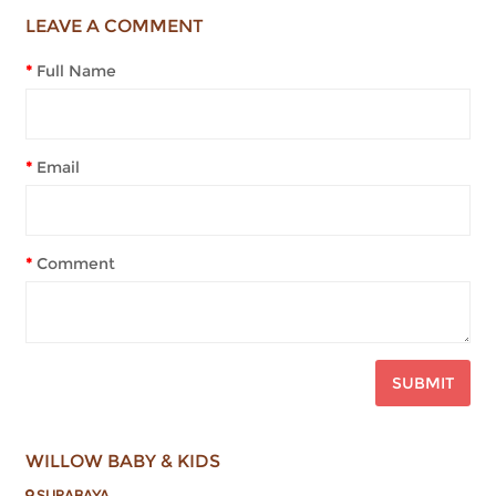
LEAVE A COMMENT
Full Name
Email
Comment
SUBMIT
WILLOW BABY & KIDS
SURABAYA