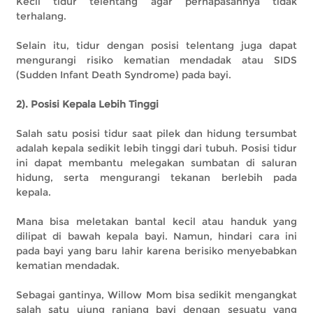
Kecil tidur telentang agar pernapasannya tidak
terhalang.
Selain itu, tidur dengan posisi telentang juga dapat
mengurangi risiko kematian mendadak atau SIDS
(Sudden Infant Death Syndrome) pada bayi.
2). Posisi Kepala Lebih Tinggi
Salah satu posisi tidur saat pilek dan hidung tersumbat
adalah kepala sedikit lebih tinggi dari tubuh. Posisi tidur
ini dapat membantu melegakan sumbatan di saluran
hidung, serta mengurangi tekanan berlebih pada
kepala.
Mana bisa meletakan bantal kecil atau handuk yang
dilipat di bawah kepala bayi. Namun, hindari cara ini
pada bayi yang baru lahir karena berisiko menyebabkan
kematian mendadak.
Sebagai gantinya, Willow Mom bisa sedikit mengangkat
salah satu ujung ranjang bayi dengan sesuatu yang