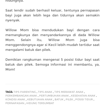
hidungnya.
Saat lendir sudah berhasil keluar, tentunya pernapasan
bayi juga akan lebih lega dan tidurnya akan semakin
nyenyak.
Willow Mom bisa mendudukan bayi dengan cara
memangkunya dan menyandarkannya di dada Willow
Mom. Selain itu, Willow Mom juga bisa
menggendongnya agar si Kecil lebih mudah tertidur saat
mengalami batuk dan pilek.
Demikian rangkuman mengenai 5 posisi tidur bayi saat
batuk dan pilek. Semoga informasi ini membantu, ya,
Mom!
TAGS:
TIPS PARENTING
,
TIPS ANAK
,
TIPS MERAWAT ANAK
,
PERKEMBANGAN ANAK
,
PERTUMBUHAN ANAK
,
KESEHATAN ANAK
,
KONDISI ANAK
,
KEBUTUHAN ANAK
,
BATUK
,
PILEK
,
POSISI TIDUR
,
PERNAPASAN
,
HIDUNG TERSUMBAT