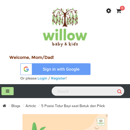
0
Welcome, Mom/Dad!
Or please
Login
/
Register
!
Blogs
Article
5 Posisi Tidur Bayi saat Batuk dan Pilek