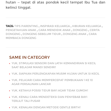
hutan — tepat di atas pondok kecil tempat Ibu Tua dan
kelinci tinggal.
TAGS:
TIPS PARENTING
,
INSPIRASI KELUARGA
,
HIBURAN KELUARGA
,
PENGETAHUAN ANAK
,
CARA MENDIDIK ANAK
,
DONGENG
,
CERITA
DONGENG
,
DONGENG SEBELUM TIDUR
,
DONGENG ANAK
,
CARA
MEMBACA DONGENG
SAME IN CATEGORY
YUK, STIMULASI SENSORI DAN LATIH KEMANDIRIAN SI KECIL
SAAT BELAJAR MANDI SENDIRI!
YUK, SIAPKAN PERLENGKAPAN MUSIM HUJAN UNTUK SI KECIL
YUK, PELAJARI CARA MEMPERCEPAT PEMBUKAAN 1 KE 10
AGAR PERSALINAN LANCAR
YUK, KETAHUI POSISI TIDUR BAYI AGAR TIDAK GUMOH!
YUK, KENALI CARA MENDETEKSI DAN PENYEBAB BAYI
TERLILIT TALI PUSAR
YUK, KENALAN DENGAN METODE GENTLE BIRTH!