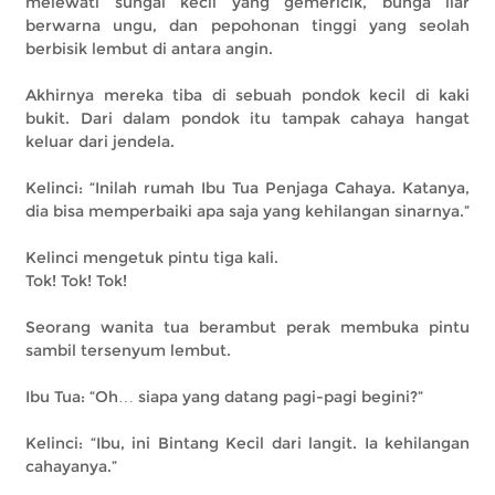
melewati sungai kecil yang gemericik, bunga liar
berwarna ungu, dan pepohonan tinggi yang seolah
berbisik lembut di antara angin.
Akhirnya mereka tiba di sebuah pondok kecil di kaki
bukit. Dari dalam pondok itu tampak cahaya hangat
keluar dari jendela.
Kelinci: “Inilah rumah Ibu Tua Penjaga Cahaya. Katanya,
dia bisa memperbaiki apa saja yang kehilangan sinarnya.”
Kelinci mengetuk pintu tiga kali.
Tok! Tok! Tok!
Seorang wanita tua berambut perak membuka pintu
sambil tersenyum lembut.
Ibu Tua: “Oh… siapa yang datang pagi-pagi begini?”
Kelinci: “Ibu, ini Bintang Kecil dari langit. Ia kehilangan
cahayanya.”