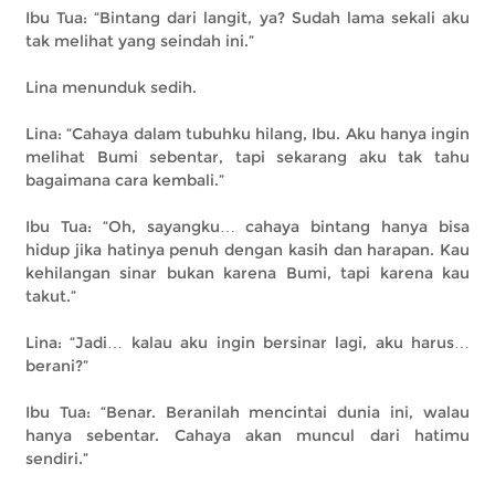
Ibu Tua: “Bintang dari langit, ya? Sudah lama sekali aku
tak melihat yang seindah ini.”
Lina menunduk sedih.
Lina: “Cahaya dalam tubuhku hilang, Ibu. Aku hanya ingin
melihat Bumi sebentar, tapi sekarang aku tak tahu
bagaimana cara kembali.”
Ibu Tua: “Oh, sayangku… cahaya bintang hanya bisa
hidup jika hatinya penuh dengan kasih dan harapan. Kau
kehilangan sinar bukan karena Bumi, tapi karena kau
takut.”
Lina: “Jadi… kalau aku ingin bersinar lagi, aku harus…
berani?”
Ibu Tua: “Benar. Beranilah mencintai dunia ini, walau
hanya sebentar. Cahaya akan muncul dari hatimu
sendiri.”