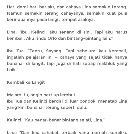
Hari demi hari berlalu, dan cahaya Lina semakin terang.
Namun semakin terang cahayanya, semakin kuat pula
kerinduannya pada langit tempat asalnya.
Lina: “Ibu, Kelinci, aku senang di sini. Tapi aku harus
kembali. Aku rindu Orlo dan bintang-bintang lain.”
Ibu Tua: “Tentu, Sayang. Tapi sebelum kau kembali,
ingatlah pelajaran ini — cahaya yang sejati tidak hanya
bersinar di langit, tapi juga di hati setiap makhluk yang
baik.”
Kembali ke Langit
Malam itu, angin bertiup lembut.
Ibu Tua dan Kelinci berdiri di luar pondok, menatap Lina
yang kini bersinar terang seperti dulu.
Kelinci: “Kau benar-benar bintang sejati, Lina.”
Lina: “Dan kau sahabat terbaik yang pernah kumiliki.