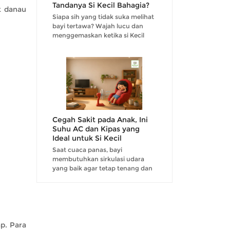
Tandanya Si Kecil Bahagia?
t danau
Siapa sih yang tidak suka melihat
bayi tertawa? Wajah lucu dan
menggemaskan ketika si Kecil
tertawa tentu saja menjadi hal
yang dinantikan oleh para
orangtua....
Cegah Sakit pada Anak, Ini
Suhu AC dan Kipas yang
Ideal untuk Si Kecil
Saat cuaca panas, bayi
membutuhkan sirkulasi udara
yang baik agar tetap tenang dan
tidak mudah rewel. Karena itu,
penggunaan AC maupun kipas
angin kerap menjadi pilihan
orangtua untuk menjaga suhu
rua...
ap. Para