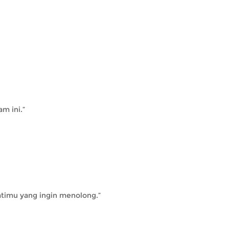
m ini.”
atimu yang ingin menolong.”