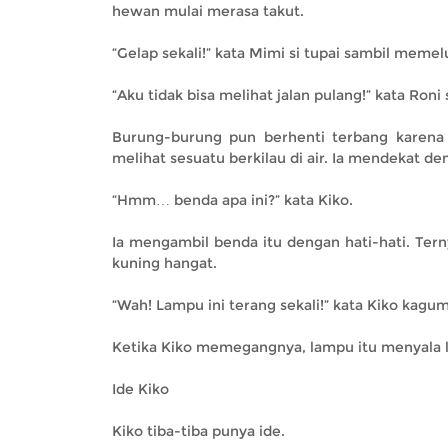
hewan mulai merasa takut.
“Gelap sekali!” kata Mimi si tupai sambil memel
“Aku tidak bisa melihat jalan pulang!” kata Roni s
Burung-burung pun berhenti terbang karena t
melihat sesuatu berkilau di air. Ia mendekat d
“Hmm… benda apa ini?” kata Kiko.
Ia mengambil benda itu dengan hati-hati. Te
kuning hangat.
“Wah! Lampu ini terang sekali!” kata Kiko kagum
Ketika Kiko memegangnya, lampu itu menyala l
Ide Kiko
Kiko tiba-tiba punya ide.