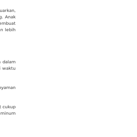
uarkan,
g. Anak
membuat
n lebih
a dalam
i waktu
 nyaman
t cukup
n minum