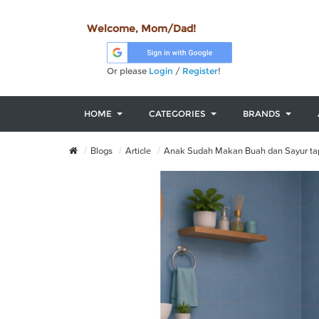
Welcome, Mom/Dad!
Or please
Login
/
Register
!
HOME
CATEGORIES
BRANDS
Blogs
Article
Anak Sudah Makan Buah dan Sayur tap