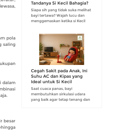
Tandanya Si Kecil Bahagia?
dewasa,
Siapa sih yang tidak suka melihat
bayi tertawa? Wajah lucu dan
menggemaskan ketika si Kecil
tertawa tentu saja menjadi hal
yang dinantikan oleh para
orangtua....
am pola
 saling
ecukupan
Cegah Sakit pada Anak, Ini
Suhu AC dan Kipas yang
Ideal untuk Si Kecil
di dalam
mbinasi
Saat cuaca panas, bayi
membutuhkan sirkulasi udara
aja.
yang baik agar tetap tenang dan
tidak mudah rewel. Karena itu,
penggunaan AC maupun kipas
angin kerap menjadi pilihan
r besar
orangtua untuk menjaga suhu
ehingga
rua...