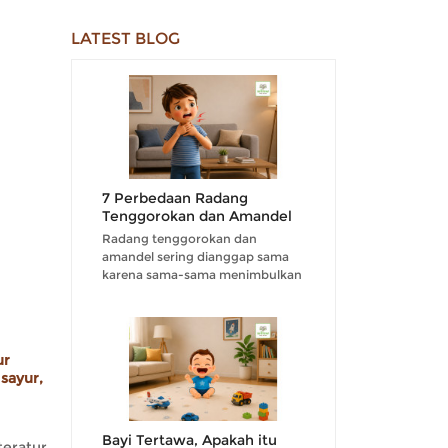
LATEST BLOG
7 Perbedaan Radang
Tenggorokan dan Amandel
Radang tenggorokan dan
amandel sering dianggap sama
karena sama-sama menimbulkan
rasa nyeri di area tenggorokan....
ur
sayur,
Bayi Tertawa, Apakah itu
eratur,