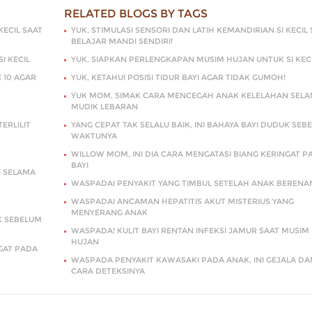
RELATED BLOGS BY TAGS
KECIL SAAT
YUK, STIMULASI SENSORI DAN LATIH KEMANDIRIAN SI KECIL 
BELAJAR MANDI SENDIRI!
I KECIL
YUK, SIAPKAN PERLENGKAPAN MUSIM HUJAN UNTUK SI KEC
 10 AGAR
YUK, KETAHUI POSISI TIDUR BAYI AGAR TIDAK GUMOH!
YUK MOM, SIMAK CARA MENCEGAH ANAK KELELAHAN SEL
MUDIK LEBARAN
ERLILIT
YANG CEPAT TAK SELALU BAIK, INI BAHAYA BAYI DUDUK SEB
WAKTUNYA
WILLOW MOM, INI DIA CARA MENGATASI BIANG KERINGAT P
BAYI
N SELAMA
WASPADAI PENYAKIT YANG TIMBUL SETELAH ANAK BERENA
WASPADAI ANCAMAN HEPATITIS AKUT MISTERIUS YANG
MENYERANG ANAK
UK SEBELUM
WASPADA! KULIT BAYI RENTAN INFEKSI JAMUR SAAT MUSIM
HUJAN
GAT PADA
WASPADA PENYAKIT KAWASAKI PADA ANAK, INI GEJALA DA
CARA DETEKSINYA