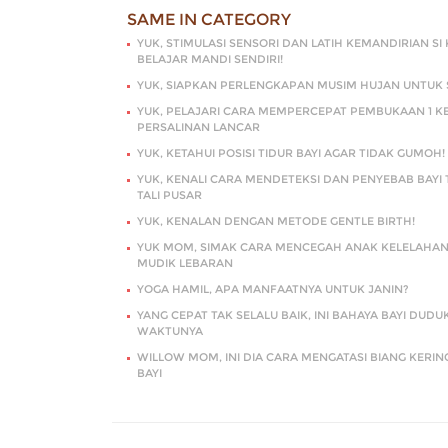
SAME IN CATEGORY
YUK, STIMULASI SENSORI DAN LATIH KEMANDIRIAN SI 
BELAJAR MANDI SENDIRI!
YUK, SIAPKAN PERLENGKAPAN MUSIM HUJAN UNTUK S
YUK, PELAJARI CARA MEMPERCEPAT PEMBUKAAN 1 KE
PERSALINAN LANCAR
YUK, KETAHUI POSISI TIDUR BAYI AGAR TIDAK GUMOH!
YUK, KENALI CARA MENDETEKSI DAN PENYEBAB BAYI T
TALI PUSAR
YUK, KENALAN DENGAN METODE GENTLE BIRTH!
YUK MOM, SIMAK CARA MENCEGAH ANAK KELELAHA
MUDIK LEBARAN
YOGA HAMIL, APA MANFAATNYA UNTUK JANIN?
YANG CEPAT TAK SELALU BAIK, INI BAHAYA BAYI DUD
WAKTUNYA
WILLOW MOM, INI DIA CARA MENGATASI BIANG KERIN
BAYI