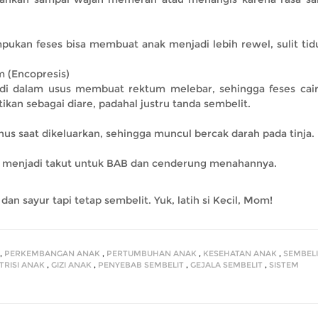
pukan feses bisa membuat anak menjadi lebih rewel, sulit tidu
m (Encopresis)
 di dalam usus membuat rektum melebar, sehingga feses cair
rtikan sebagai diare, padahal justru tanda sembelit.
nus saat dikeluarkan, sehingga muncul bercak darah pada tinja.
sa menjadi takut untuk BAB dan cenderung menahannya.
n sayur tapi tetap sembelit. Yuk, latih si Kecil, Mom!
,
PERKEMBANGAN ANAK
,
PERTUMBUHAN ANAK
,
KESEHATAN ANAK
,
SEMBELI
TRISI ANAK
,
GIZI ANAK
,
PENYEBAB SEMBELIT
,
GEJALA SEMBELIT
,
SISTEM