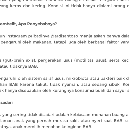
 yang keras dan kering. Kondisi ini tidak hanya dialami orang 
Sembelit, Apa Penyebabnya?
akun Instagram pribadinya @ardisantoso menjelaskan bahwa dal
ipengaruhi oleh makanan, tetapi juga oleh berbagai faktor yang
s (gut-brain axis), pergerakan usus (motilitas usus), serta k
atau tidaknya BAB.
ngaruhi oleh sistem saraf usus, mikrobiota atau bakteri baik 
han BAB karena takut, tidak nyaman, atau sedang sibuk. Ko
dak hanya disebabkan oleh kurangnya konsumsi buah dan sayur s
sadari
yang sering tidak disadari adalah kebiasaan menahan buang ai
galaman anak yang pernah merasa sakit atau nyeri saat BAB, s
ibatnya, anak memilih menahan keinginan BAB.