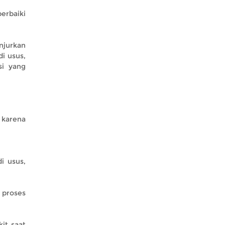
erbaiki
njurkan
i usus,
si yang
 karena
i usus,
 proses
it saat