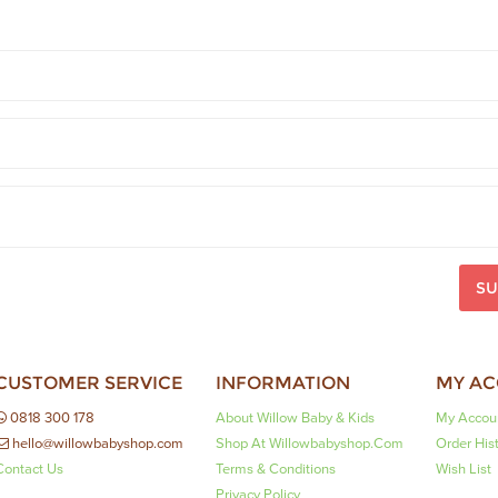
SU
CUSTOMER SERVICE
INFORMATION
MY A
0818 300 178
About Willow Baby & Kids
My Accou
hello@willowbabyshop.com
Shop At Willowbabyshop.com
Order His
Contact Us
Terms & Conditions
Wish List
Privacy Policy