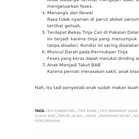
mengeluarkan feses.
Menangis dan Rewel
Rasa tidak nyaman di perut akibat penum
terlihat gelisah.
Terdapat Bekas Tinja Cair di Pakaian Dala
Ini terjadi karena tinja yang menumpuk
tanpa disadari. Kondisi ini sering disalaha
Muncul Darah pada Permukaan Tinja
Feses yang keras dapat melukai dinding a
Anak Menjadi Takut BAB
Karena pernah merasakan sakit, anak bi
Nah, itu tadi penyebab anak sudah makan buah da
TAGS:
TIPS PARENTING
,
TIPS ANAK
,
TIPS MERAWAT ANAK
SUSAH BAB
,
SAYUR
,
BUAH
,
SERAT
,
MAKANAN SEHAT
,
NU
PENCERNAAN