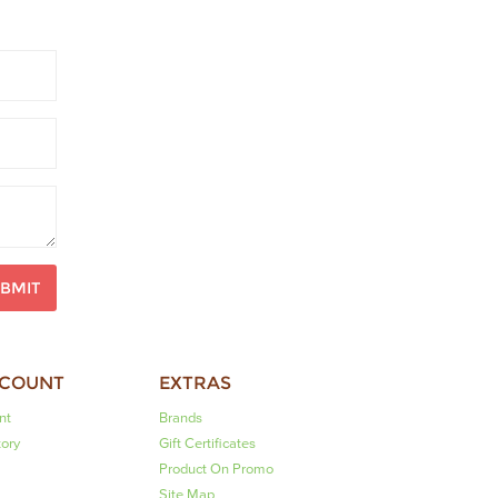
BMIT
CCOUNT
EXTRAS
nt
Brands
tory
Gift Certificates
Product On Promo
Site Map