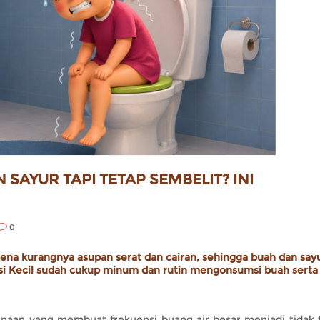
AYUR TAPI TETAP SEMBELIT? INI
0
arena kurangnya asupan serat dan cairan, sehingga buah dan say
 si Kecil sudah cukup minum dan rutin mengonsumsi buah serta 
naan yang membuat frekuensi buang air besar menjadi tidak t