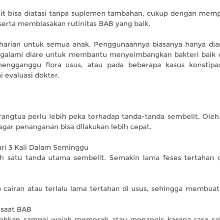
elit bisa diatasi tanpa suplemen tambahan, cukup dengan memp
erta membiasakan rutinitas BAB yang baik.
harian untuk semua anak. Penggunaannya biasanya hanya dia
engalami diare untuk membantu menyeimbangkan bakteri baik d
mengganggu flora usus, atau pada beberapa kasus konstipa
evaluasi dokter.
rangtua perlu lebih peka terhadap tanda-tanda sembelit. Oleh
 agar penanganan bisa dilakukan lebih cepat.
ari 3 Kali Dalam Seminggu
h satu tanda utama sembelit. Semakin lama feses tertahan d
n
cairan atau terlalu lama tertahan di usus, sehingga membuat
 saat BAB
 bahkan sampai wajah memerah atau menangis karena rasa sak