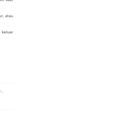
r, atau
 keluar
T
,