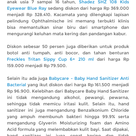
anak usia 7 sampai 16 tahun,
Shadez SHZ 108 Kids
Eyewear Blue Ray
sedang diskon dari harga Rp 369.000
menjadi Rp 328.410. Kacamata yang dilengkapi lapisan
pelindung Ophthalmische ini memang terbukti klinis
bisa memantulkan sinar biru dari smartphone dan
mengurangi keluhan mata kering dan pandangan kabur.
Diskon sebesar 50 persen juga diberikan untuk produk
botol anti tumpah, anti bocor, dan tahan benturan
Freckles Tritan Sippy Cup 6+ 210 ml
dari harga Rp
159.000 menjadi Rp 79.500.
Selain itu ada juga
Babycare - Baby Hand Sanitizer Anti
Bacterial
yang ikut diskon dari harga Rp 161.500 menjadi
Rp 96.900. Kelebihan dari Babycare Baby Hand Sanitizer
ini tidak mengandung alkohol, pewangi, pewarna,
sehingga tidak memicu iritasi kulit. Selain itu, hand
sanitizer ini juga mengandung Benzalkonium Chloride
yang ampuh membunuh bakteri hingga 99.9% serta
mengandung Glyverin Moisturizing foam dan Amino
Acid formula yang melembabkan kulit bayi. Saat dipakai,
hand sanitizer ini juga cepat kering dan tidak