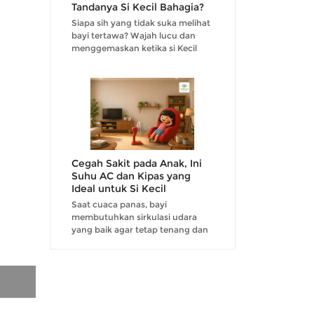
Tandanya Si Kecil Bahagia?
Siapa sih yang tidak suka melihat
bayi tertawa? Wajah lucu dan
menggemaskan ketika si Kecil
tertawa tentu saja menjadi hal
yang dinantikan oleh para
orangtua....
Cegah Sakit pada Anak, Ini
Suhu AC dan Kipas yang
Ideal untuk Si Kecil
Saat cuaca panas, bayi
membutuhkan sirkulasi udara
yang baik agar tetap tenang dan
tidak mudah rewel. Karena itu,
penggunaan AC maupun kipas
angin kerap menjadi pilihan
orangtua untuk menjaga suhu
rua...