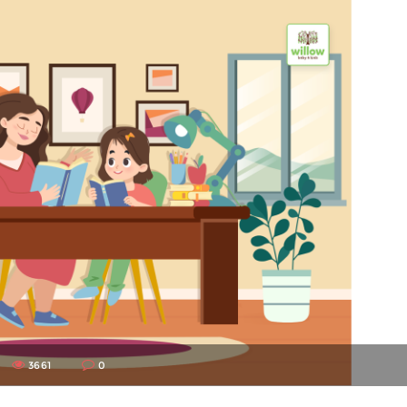
3661
0