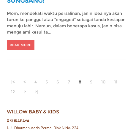
SUNGSANG!
Mom, mendekati waktu persalinan, janin idealnya akan
turun ke panggul atau “engaged” sebagai tanda kesiapan
menuju lahir. Namun, dalam beberapa kasus, janin bisa
mengalami kesulita...
READ MORE
|<
<
4
5
6
7
8
9
10
11
12
>
>|
WILLOW BABY & KIDS
SURABAYA
1. Jl. Dharmahusada Permai Blok N No. 234