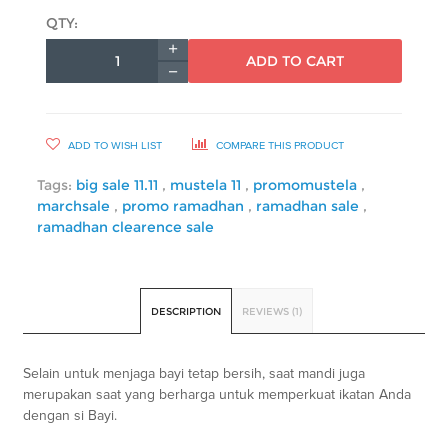
QTY:
ADD TO CART
ADD TO WISH LIST
COMPARE THIS PRODUCT
Tags:
big sale 11.11
,
mustela 11
,
promomustela
,
marchsale
,
promo ramadhan
,
ramadhan sale
,
ramadhan clearence sale
DESCRIPTION
REVIEWS (1)
Selain untuk menjaga bayi tetap bersih, saat mandi juga
merupakan saat yang berharga untuk memperkuat ikatan Anda
dengan si Bayi.