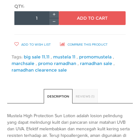
QTY:
ADD TO CART
ADD TO WISH LIST
COMPARE THIS PRODUCT
Tags:
big sale 11.11
,
mustela 11
,
promomustela
,
marchsale
,
promo ramadhan
,
ramadhan sale
,
ramadhan clearence sale
DESCRIPTION
REVIEWS (1)
Mustela High Protection Sun Lotion adalah losion pelindung
yang dapat melindungi kulit dari pancaran sinar matahari UVB
dan UVA. Efektif melembabkan dan mencegah kulit kering serta
resisten terhadap air. Teruji hipoallergenik, aman digunakan di