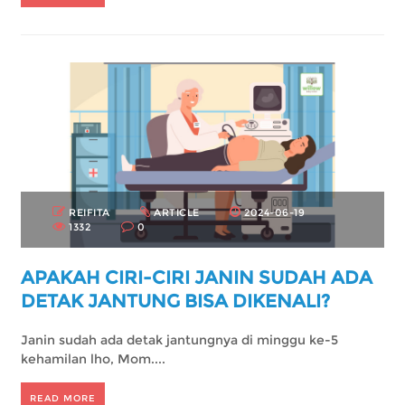
REIFITA
ARTICLE
2024-06-19
1332
0
APAKAH CIRI-CIRI JANIN SUDAH ADA
DETAK JANTUNG BISA DIKENALI?
Janin sudah ada detak jantungnya di minggu ke-5
kehamilan lho, Mom....
READ MORE