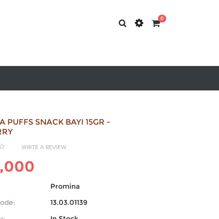
0
 PUFFS SNACK BAYI 15GR -
RRY
WRITE A REVIEW
,000
Promina
ode:
13.03.01139
y:
In Stock