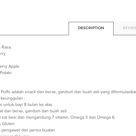
DESCRIPTION
REVIEW
 Rasa:
rry
berry Apple
Potato
Puffs adalah snack dari beras, gandum dan buah asli yang diformulasika
keunggulan :
s untuk bayi 8 bulan ke atas
at dari beras, gandum dan buah asli
gi zat besi dan mengandung 7 vitamin, Omega 3 dan Omega 6.
s Gluten
a pengawet dan perisa buatan