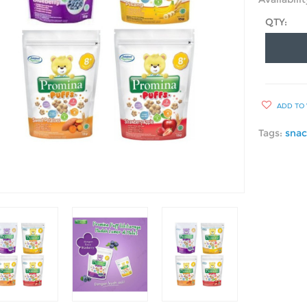
QTY:
ADD TO 
Tags:
snac