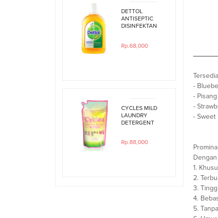
DETTOL
ANTISEPTIC
DISINFEKTAN
250ML
Rp.68,000
Tersedia
- Bluebe
- Pisang
- Straw
CYCLES MILD
LAUNDRY
- Sweet 
DETERGENT
800ML REFILL
Rp.88,000
Promina 
Dengan 
1. Khusu
2. Terbu
3. Ting
4. Beba
5. Tanp