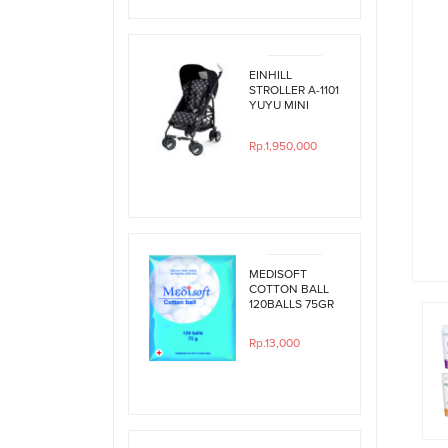
EINHILL
STROLLER A-1101
YUYU MINI
BLACK
POLKADOT
Rp.1,950,000
MEDISOFT
COTTON BALL
120BALLS 75GR
Rp.13,000