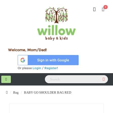
0
Welcome, Mom/Dad!
Or please
Login
/
Register
!
Bag
BABY GO SHOULDER BAG RED