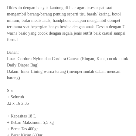
Didesain dengan banyak kantung di luar agar akses cepat saat
mengambil barang-barang penting seperti tisu basah/ kering, botol
minum, buku medis anak, handphone ataupun mengambil dompet
terutama saat bepergian hanya berdua dengan anak. Desain dengan 7
warna basic yang cocok dengan segala jenis outfit baik casual sampai
formal
Bahan:
Luar: Cordura Nylon dan Cordura Canvas (Ringan, Kuat, cocok untuk
Daily Diaper Bag)
Dalam: Inner Lining warna terang (mempermudah dalam mencari
barang)
Size :
+ Seluruh
32 x 16 x 35
+ Kapasitas 18 L
+ Beban Maksimum 5,5 kg
+ Berat Tas 400gr
+ Berat Kirim 600gr