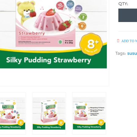
QTY:
ADD TO W
Tags:
sus