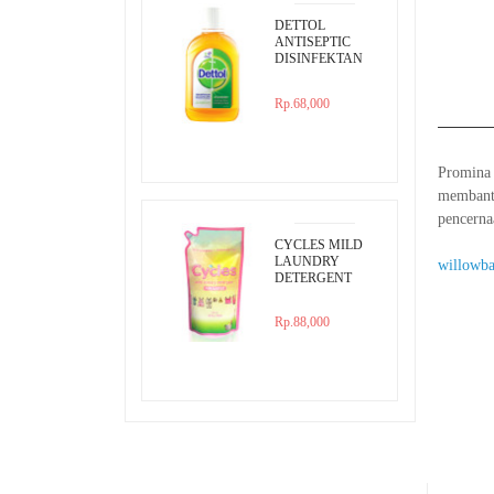
DETTOL
ANTISEPTIC
DISINFEKTAN
250ML
Rp.68,000
Promina 
membantu
pencerna
CYCLES MILD
LAUNDRY
willowb
DETERGENT
800ML REFILL
Rp.88,000