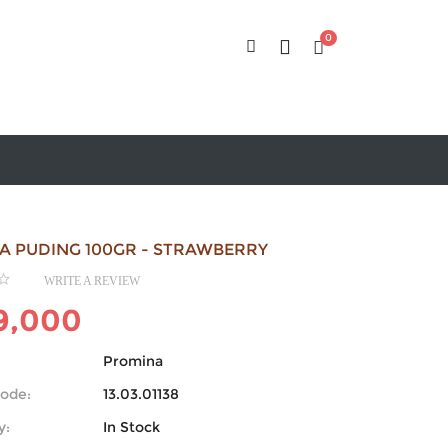
0
A PUDING 100GR - STRAWBERRY
WRITE A REVIEW
9,000
Promina
ode:
13.03.01138
y:
In Stock