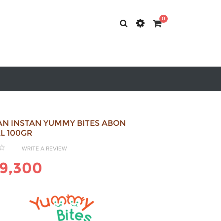
0
N INSTAN YUMMY BITES ABON
L 100GR
WRITE A REVIEW
9,300