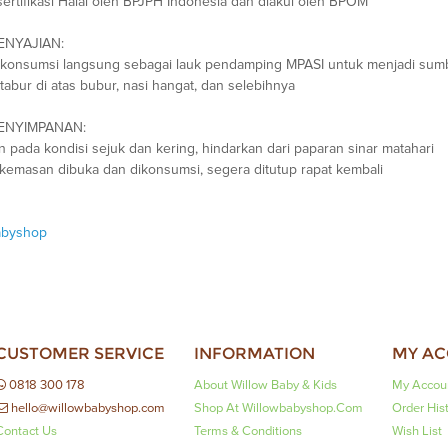
sertifikasi Halal oleh BPJPH Indonesia dan diakui oleh BPOM
ENYAJIAN:
ikonsumsi langsung sebagai lauk pendamping MPASI untuk menjadi sumb
tabur di atas bubur, nasi hangat, dan selebihnya
ENYIMPANAN:
 pada kondisi sejuk dan kering, hindarkan dari paparan sinar matahari
 kemasan dibuka dan dikonsumsi, segera ditutup rapat kembali
abyshop
CUSTOMER SERVICE
INFORMATION
MY A
0818 300 178
About Willow Baby & Kids
My Accou
hello@willowbabyshop.com
Shop At Willowbabyshop.com
Order His
Contact Us
Terms & Conditions
Wish List