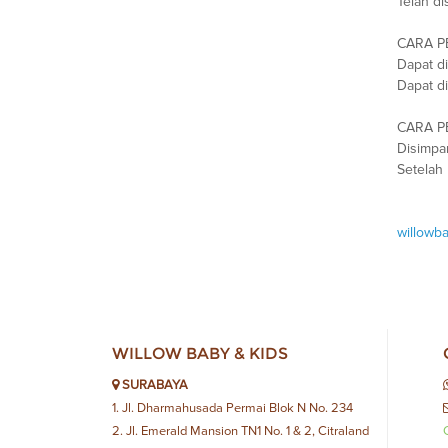
Telah di
CARA P
Dapat d
Dapat di
CARA P
Disimpan
Setelah
willowb
WILLOW BABY & KIDS
SURABAYA
1. Jl. Dharmahusada Permai Blok N No. 234
2. Jl. Emerald Mansion TN1 No. 1 & 2, Citraland