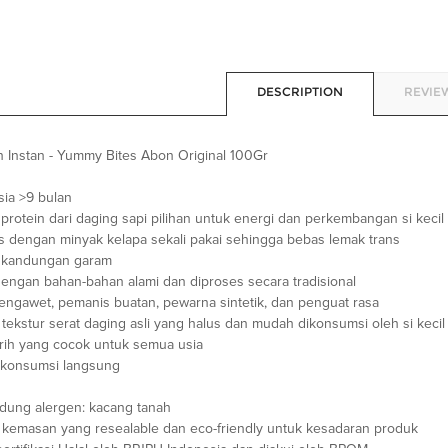
DESCRIPTION
REVIEW
 Instan - Yummy Bites Abon Original 100Gr
sia >9 bulan
rotein dari daging sapi pilihan untuk energi dan perkembangan si kecil
s dengan minyak kelapa sekali pakai sehingga bebas lemak trans
 kandungan garam
dengan bahan-bahan alami dan diproses secara tradisional
engawet, pemanis buatan, pewarna sintetik, dan penguat rasa
 tekstur serat daging asli yang halus dan mudah dikonsumsi oleh si kecil
rih yang cocok untuk semua usia
ikonsumsi langsung
ung alergen: kacang tanah
i kemasan yang resealable dan eco-friendly untuk kesadaran produk