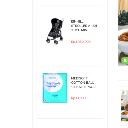
EINHILL
STROLLER A-1101
YUYU MINI
BLACK
POLKADOT
Rp.1,950,000
MEDISOFT
COTTON BALL
120BALLS 75GR
Rp.13,000