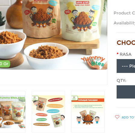
Product C
Availabilit
CHOO
RASA
QTY:
ADD TO 