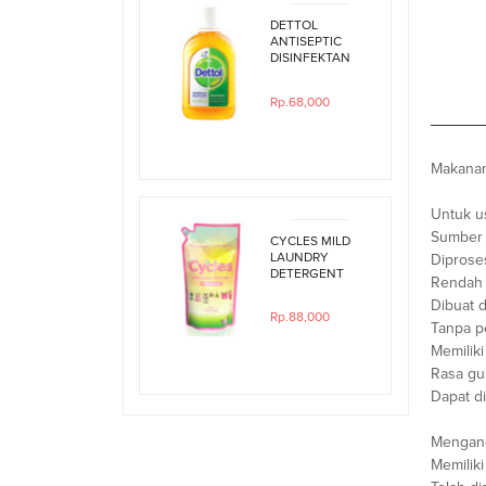
DETTOL
ANTISEPTIC
DISINFEKTAN
250ML
Rp.68,000
Makanan
Untuk u
Sumber p
CYCLES MILD
LAUNDRY
Diprose
DETERGENT
Rendah
800ML REFILL
Dibuat 
Rp.88,000
Tanpa p
Memiliki
Rasa gu
Dapat d
Mengand
Memilik