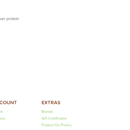
er protein
CCOUNT
EXTRAS
nt
Brands
tory
Gift Certificates
Product On Promo